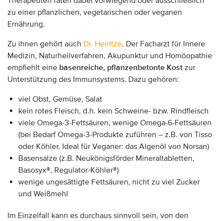
Therapeuten raten dabei vorwiegend oder ausschließlich
zu einer pflanzlichen, vegetarischen oder veganen
Ernährung.
Zu ihnen gehört auch
Dr. Heintze
. Der Facharzt für Innere
Medizin, Naturheilverfahren, Akupunktur und Homöopathie
empfiehlt eine
basenreiche, pflanzenbetonte Kost
zur
Unterstützung des Immunsystems. Dazu gehören:
viel Obst, Gemüse, Salat
kein rotes Fleisch, d.h. kein Schweine- bzw. Rindfleisch
viele Omega-3-Fettsäuren, wenige Omega-6-Fettsäuren
(bei Bedarf Omega-3-Produkte zuführen – z.B. von Tisso
oder Köhler. Ideal für Veganer: das Algenöl von Norsan)
Basensalze (z.B. Neukönigsförder Mineraltabletten,
Basosyx®, Regulator-Köhler®)
wenige ungesättigte Fettsäuren, nicht zu viel Zucker
und Weißmehl
Im Einzelfall kann es durchaus sinnvoll sein, von den