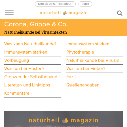
Sind Sie Arzt / Therapeut?
Login
Corona, Grippe & Co.
Naturheilkunde bei Virusinfekten
Was kann Naturheilkunde?
Immunsystem stärken
Immunsystem stärken
Phytotherapie
Vorbeugung
Naturheilkunde bei Virusinfekt
Was tun bei Husten?
Was tun bei Fieber?
Grenzen der Selbstbehandlung bei Virusinfekten
Fazit
Literatur- und Linktipps
Quellenangaben
Kommentare