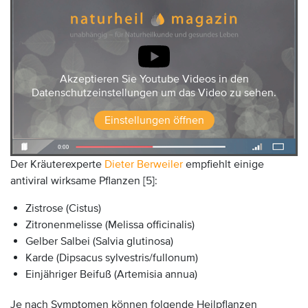
Akzeptieren Sie Youtube Videos in den
Datenschutzeinstellungen um das Video zu sehen.
Einstellungen öffnen
Der Kräuterexperte
Dieter Berweiler
empfiehlt einige
antiviral wirksame Pflanzen [5]:
Zistrose (Cistus)
Zitronenmelisse (Melissa officinalis)
Gelber Salbei (Salvia glutinosa)
Karde (Dipsacus sylvestris/fullonum)
Einjähriger Beifuß (Artemisia annua)
Je nach Symptomen können folgende Heilpflanzen