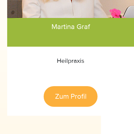
Martina Graf
Heilpraxis
Zum Profil