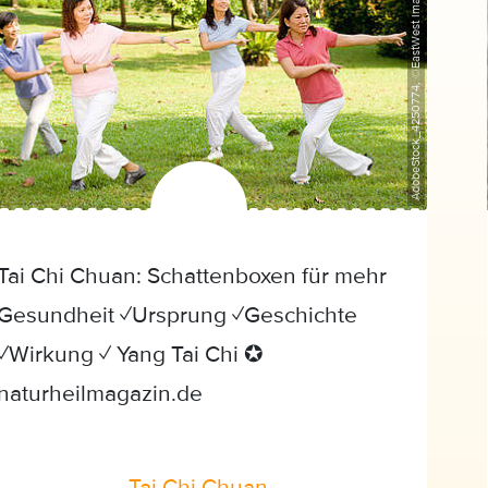
AdobeStock_4250774, ©EastWest Imaging
Tai Chi Chuan: Schattenboxen für mehr
Gesundheit ✓Ursprung ✓Geschichte
✓Wirkung ✓ Yang Tai Chi ✪
naturheilmagazin.de
Tai Chi Chuan