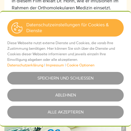
In diesem Film erklärt Dr. Höhn, wie er Infusionen im
Rahmen der Orthomolekularen Medizin einsetzt.
Datenschutzeinstellungen für Cookies &
Dienste
Infusionstherapie
Diese Webseite nutzt externe Dienste und Cookies, die vorab Ihre
Zustimmung benötigen. Hier können Sie sich über die Dienste und
Cookies dieser Webseite informieren und jeweils einzeln Ihre
Einwilligung abgeben oder alle akzeptieren.
Orthomolekulare Mineralstoffe
Datenschutzerklärung
|
Impressum
|
Cookie Optionen
Essentiell
Was ist das?
SPEICHERN UND SCHLIESSEN
Youtube
Was ist das?
ABLEHNEN
iStock_1177840239, ©Santje09
Google Maps
Was ist das?
ALLE AKZEPTIEREN
Google Analytics (UA)
Was ist das?