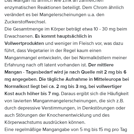
Das Mangan ist ähnlich wie Zink an zahlreichen
enzymatischen Reaktionen beteiligt. Dem Chrom ähnlich
verändert es bei Mangelerscheinungen u.a. den
Zuckerstoffwechsel.
Die Gesamtmenge im Körper beträgt etwa 10 - 30 mg beim
Erwachsenen.
Es kommt hauptsächlich in
Vollwertprodukten
und weniger im Fleisch vor, was dazu
führt, dass Vegetarier in der Regel kaum einen
Manganmangel entwickeln, der bei Normalköstlern meiner
Erfahrung nach oft latent vorhanden ist.
Der mittlere
Mangan - Tagesbedarf wird je nach Quelle mit 2 mg bis 6
mg angegeben. Die tägliche Aufnahme in Mitteleuropa bei
Normalkost liegt bei ca. 2 mg bis 3 mg, bei vollwertiger
Kost auch höher bis 7 mg.
Daraus ergibt sich die Häufigkeit
von lavierten Manganmangelerscheinungen, die sich z.B.
durch depressive Verstimmungen, in Denkstörungen oder
auch Störungen der Knochenentwicklung und des
Körperwachstums ausdrücken können.
Eine regelmäßige Mangangabe von 5 mg bis 15 mg pro Tag