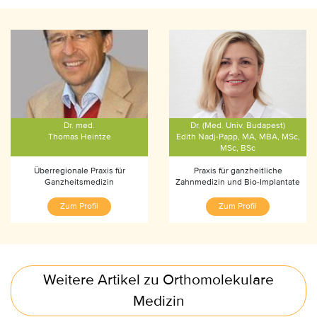
Dr. med.
Dr. (Med. Univ. Budapest)
Thomas Heintze
Edith Nadj-Papp, MA, MBA, MSc,
MSc, BSc
Überregionale Praxis für
Praxis für ganzheitliche
Ganzheitsmedizin
Zahnmedizin und Bio-Implantate
Zum Profil
Zum Profil
Weitere Artikel zu Orthomolekulare
Medizin