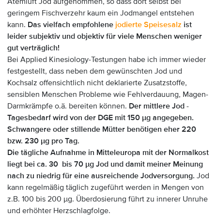
Atemluft Jod aufgenommen, so dass dort selbst bei
geringem Fischverzehr kaum ein Jodmangel entstehen
kann.
Das vielfach empfohlene
jodierte Speisesalz
ist
leider subjektiv und objektiv für viele Menschen weniger
gut verträglich!
Bei Applied Kinesiology-Testungen habe ich immer wieder
festgestellt, dass neben dem gewünschten Jod und
Kochsalz offensichtlich nicht deklarierte Zusatzstoffe,
sensiblen Menschen Probleme wie Fehlverdauung, Magen-
Darmkrämpfe o.ä. bereiten können.
Der mittlere Jod -
Tagesbedarf wird von der DGE mit 150 µg angegeben.
Schwangere oder stillende Mütter benötigen eher 220
bzw. 230 µg pro Tag.
Die tägliche Aufnahme in Mitteleuropa mit der Normalkost
liegt bei ca. 30 bis 70 µg Jod und damit meiner Meinung
nach zu niedrig für eine ausreichende Jodversorgung.
Jod
kann regelmäßig täglich zugeführt werden in Mengen von
z.B. 100 bis 200 µg. Überdosierung führt zu innerer Unruhe
und erhöhter Herzschlagfolge.