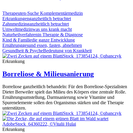
Therapeuten-Suche
Komplementärmedizin
Erkrankungen
ganzheitlich betrachtet
Zahnmedizin
ganzheitlich betrachtet
Umweltmedizin
was uns krank macht
Naturheilverfahren
in Therapie & Diagnose
Kind & Familie
die ganze Entwicklung
Ernährung
gesund essen, fasten, abnehmen
Gesundheit & Psyche
Bedeutung von Krankheit
iStock_173854124, ©qbanczyk
Erkrankung
Borreliose & Milieusanierung
Borreliose ganzheitlich behandeln: Für den Borreliose-Spezialisten
Dieter Berweiler spielt das Milieu des Körpers eine zentrale Rolle.
Ernährungsumstellung, Darmsanierung sowie Vitamine und
Spurenelemente sollen den Organismus stärken und die Therapie
unterstützen.
iStock_173854124, ©qbanczyk
AdobeStock_64360222, ©Vitalii Hulai
Erkrankung