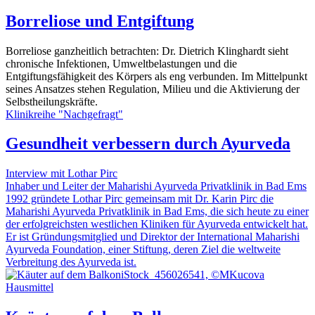
Borreliose und Entgiftung
Borreliose ganzheitlich betrachten: Dr. Dietrich Klinghardt sieht
chronische Infektionen, Umweltbelastungen und die
Entgiftungsfähigkeit des Körpers als eng verbunden. Im Mittelpunkt
seines Ansatzes stehen Regulation, Milieu und die Aktivierung der
Selbstheilungskräfte.
Klinikreihe "Nachgefragt"
Gesundheit verbessern durch Ayurveda
Interview mit Lothar Pirc
Inhaber und Leiter der Maharishi Ayurveda Privatklinik in Bad Ems
1992 gründete Lothar Pirc gemeinsam mit Dr. Karin Pirc die
Maharishi Ayurveda Privatklinik in Bad Ems, die sich heute zu einer
der erfolgreichsten westlichen Kliniken für Ayurveda entwickelt hat.
Er ist Gründungsmitglied und Direktor der International Maharishi
Ayurveda Foundation, einer Stiftung, deren Ziel die weltweite
Verbreitung des Ayurveda ist.
iStock_456026541, ©MKucova
Hausmittel