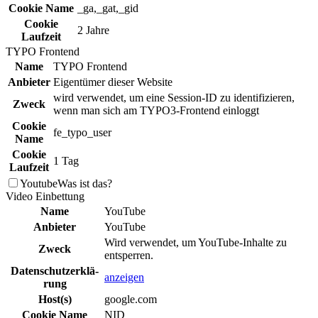
Cookie Name
_ga,_gat,_gid
Cookie
2 Jahre
Laufzeit
TYPO Frontend
Name
TYPO Frontend
Anbieter
Eigentümer dieser Website
wird verwendet, um eine Session-ID zu identifizieren,
Zweck
wenn man sich am TYPO3-Frontend einloggt
Cookie
fe_typo_user
Name
Cookie
1 Tag
Laufzeit
Youtube
Was ist das?
Video Einbettung
Name
YouTube
Anbieter
YouTube
Wird verwendet, um YouTube-Inhalte zu
Zweck
entsperren.
Daten­schutz­erklä­
anzeigen
rung
Host(s)
google.com
Cookie Name
NID