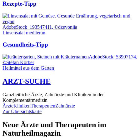
Rezepte-Tipp
AdobeStock_193547411, ©dzevoniia
Linsensalat mediteran
Gesundheits-Tipp
AdobeStock_53907174,
©Stefan Körber
Heilmittel aus dem Garten
ARZT-SUCHE
Ganzheitliche Ärzte, Zahnärzte und Kliniken in der
Komplementärmedizin
Ärzte
Kliniken
Therapeuten
Zahnärzte
Zur Übersichtskarte
Neue Ärzte und Therapeuten im
Naturheilmagazin