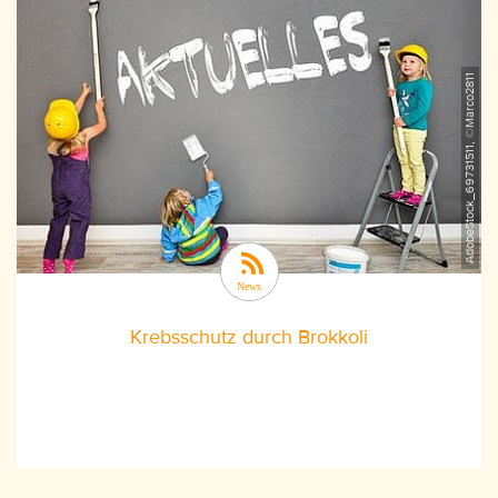
AdobeStock_69731511, ©Marco2811
Krebsschutz durch Brokkoli