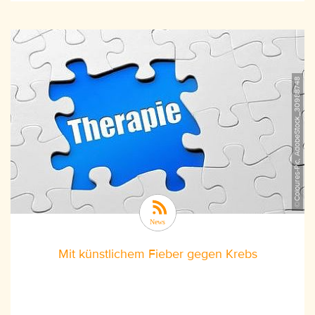
©Coloures-Pic, AdobeStock_30988748
Mit künstlichem Fieber gegen Krebs