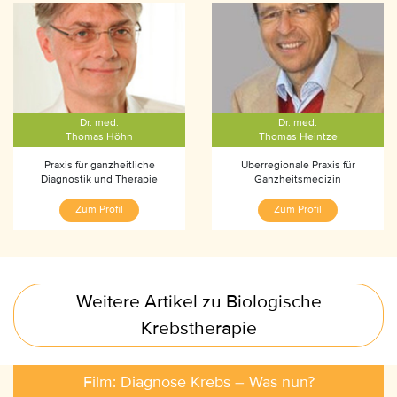
Dr. med.
Dr. med.
Thomas Höhn
Thomas Heintze
Praxis für ganzheitliche
Überregionale Praxis für
Diagnostik und Therapie
Ganzheitsmedizin
Zum Profil
Zum Profil
Weitere Artikel zu Biologische
Krebstherapie
Film: Diagnose Krebs – Was nun?