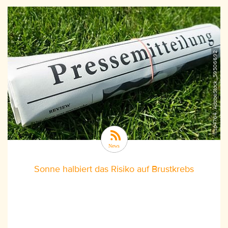
©sp4764, AdobeStock_59506692
Sonne halbiert das Risiko auf Brustkrebs