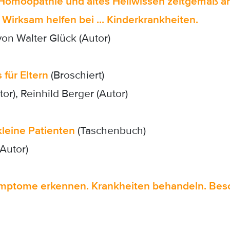
d: Homöopathie und altes Heilwissen zeitgemäß 
irksam helfen bei ... Kinderkrankheiten.
von Walter Glück (Autor)
 für Eltern
(Broschiert)
r), Reinhild Berger (Autor)
leine Patienten
(Taschenbuch)
Autor)
ymptome erkennen. Krankheiten behandeln. Bes