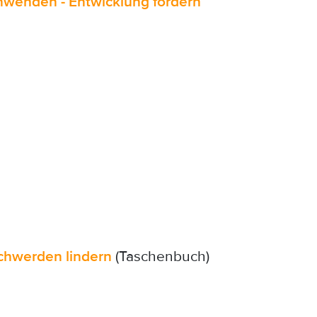
anwenden - Entwicklung fördern
chwerden lindern
(Taschenbuch)