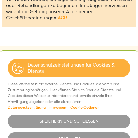
oder Behandlungen zu beginnen. Im Übrigen verweisen
wir auf die Geltung unserer Allgemeinen
Geschäftsbedingungen
AGB
Datenschutzeinstellungen für Cookies &
Dienste
Kontakt
Wir über uns
Diese Webseite nutzt externe Dienste und Cookies, die vorab Ihre
Mediadaten
Zustimmung benötigen. Hier können Sie sich über die Dienste und
Cookies dieser Webseite informieren und jeweils einzeln Ihre
Einwilligung abgeben oder alle akzeptieren.
Datenschutzerklärung
|
Impressum
|
Cookie Optionen
Impressum
Essentiell
Was ist das?
SPEICHERN UND SCHLIESSEN
Datenschutz
AGBs
Youtube
Was ist das?