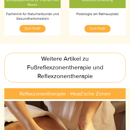
Schlosspark-Klinik Dr. Freiherr von
Robinson Ehlerding
Rosen
Fachklinik für Naturheilkunde und
Podologie am Rathausplatz
Gesundheitsmedizin
Zum Profil
Zum Profil
Weitere Artikel zu
Fußreflexzonentherapie und
Reflexzonentherapie
Reflexzonentherapie - Head`sche Zonen