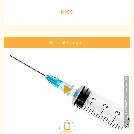
NPSO
Neuraltherapie
iStock_183017497, ©Jamesmcq24