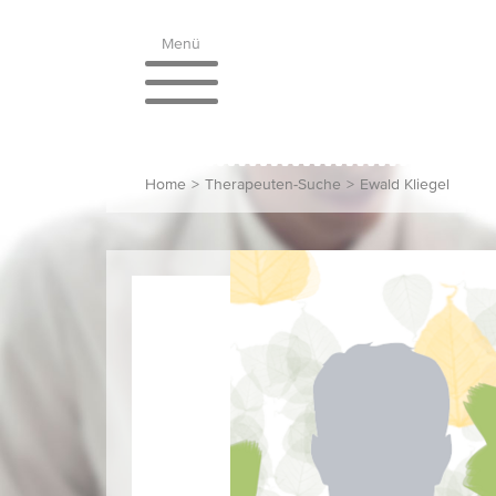
Menü
Home
>
Therapeuten-Suche
>
Ewald Kliegel