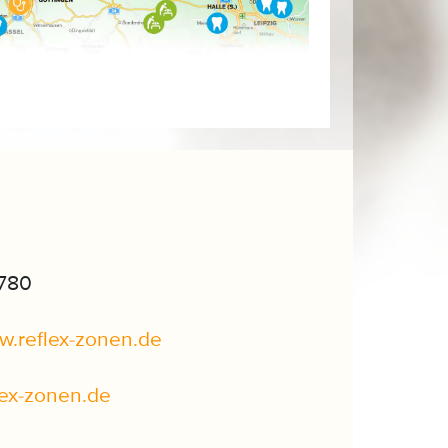
4780
ww.reflex-zonen.de
lex-zonen
.
de