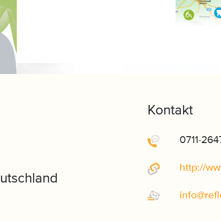
Kontakt
0711-26
http://w
eutschland
info
@
ref