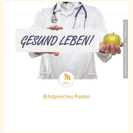
AdobeStock_43698926, ©Coloures-Pic
Erfolgreiches Fasten