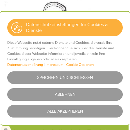
Datenschutzeinstellungen für Cookies &
Dienste
Diese Webseite nutzt externe Dienste und Cookies, die vorab Ihre
Zustimmung benötigen. Hier können Sie sich über die Dienste und
Cookies dieser Webseite informieren und jeweils einzeln Ihre
Einwilligung abgeben oder alle akzeptieren.
Datenschutzerklärung
|
Impressum
|
Cookie Optionen
Essentiell
Was ist das?
SPEICHERN UND SCHLIESSEN
Youtube
Was ist das?
ABLEHNEN
Google Maps
Was ist das?
ALLE AKZEPTIEREN
Google Analytics (UA)
Was ist das?