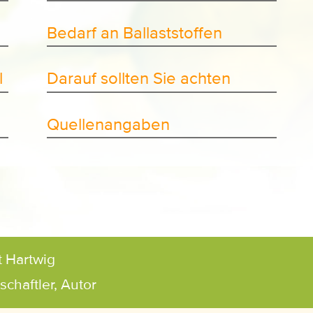
Bedarf an Ballaststoffen
l
Darauf sollten Sie achten
Quellenangaben
t Hartwig
chaftler, Autor