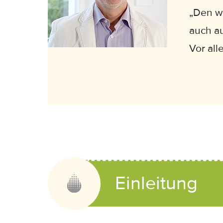
„Den we
auch au
Vor all
Einleitung