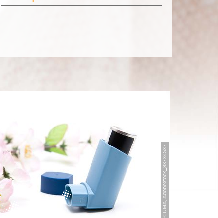
©UMA, AdobeStock_38734537