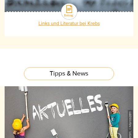
Links und Literatur bei Krebs
Tipps & News
AdobeStock_69731511, ©Marco2811