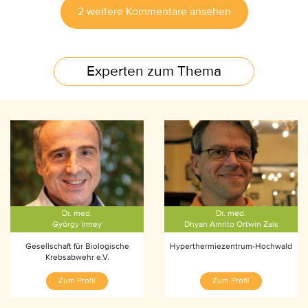
2 weitere Kommentare ansehen
Experten zum Thema
Dr. med.
Dr. med.
György Irmey
Dhyan Amrito Ortwin Zais
Gesellschaft für Biologische
Hyperthermiezentrum-Hochwald
Krebsabwehr e.V.
Zum Profil
Zum Profil