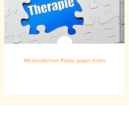
©Coloures-Pic, AdobeStock_30988748
Mit künstlichem Fieber gegen Krebs