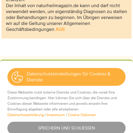
Der Inhalt von naturheilmagazin.de kann und darf nicht
verwendet werden, um eigenständig Diagnosen zu stellen
oder Behandlungen zu beginnen. Im Übrigen verweisen
wir auf die Geltung unserer Allgemeinen
Geschäftsbedingungen
AGB
Datenschutzeinstellungen für Cookies &
Dienste
Kontakt
Wir über uns
Diese Webseite nutzt externe Dienste und Cookies, die vorab Ihre
Mediadaten
Zustimmung benötigen. Hier können Sie sich über die Dienste und
Cookies dieser Webseite informieren und jeweils einzeln Ihre
Einwilligung abgeben oder alle akzeptieren.
Datenschutzerklärung
|
Impressum
|
Cookie Optionen
Impressum
Essentiell
Was ist das?
SPEICHERN UND SCHLIESSEN
Datenschutz