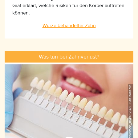
Graf erklärt, welche Risiken für den Körper auftreten
können.
Wurzelbehandelter Zahn
Was tun bei Zahnverlust?
AdobeStock_104375640, ©elainenadiv