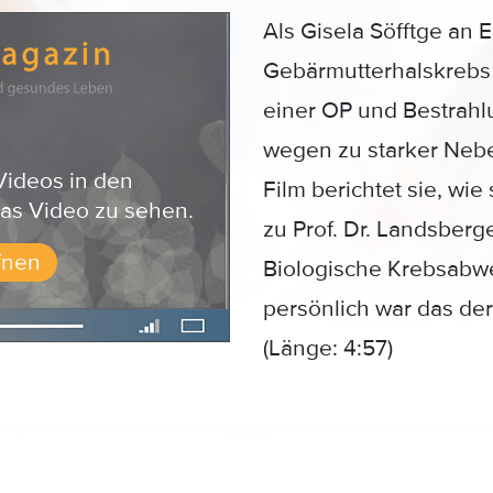
Als Gisela Söfftge an E
Gebärmutterhalskrebs 
einer OP und Bestrahlu
wegen zu starker Neb
Videos in den
Film berichtet sie, wie
as Video zu sehen.
zu Prof. Dr. Landsberge
fnen
Biologische Krebsabwehr
persönlich war das de
(Länge: 4:57)