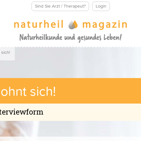
Sind Sie Arzt / Therapeut?
Login
 sich!
lohnt sich!
nterviewform