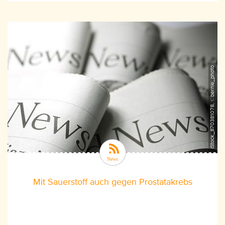
iStock_870381078, ©bernie_photo
Mit Sauerstoff auch gegen Prostatakrebs