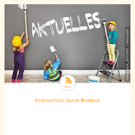
AdobeStock_69731511, ©Marco2811
Krebsschutz durch Brokkoli