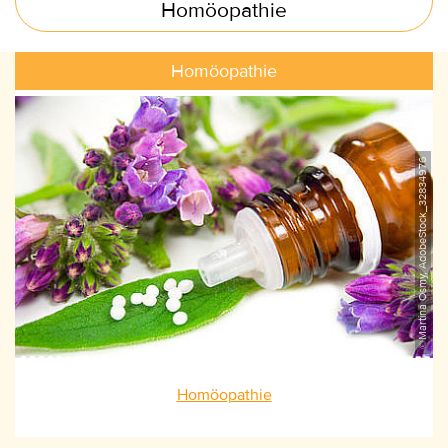
Homöopathie
Homöopathie
©Martina Osmy, AdobeStock_32834976
Homöopathie