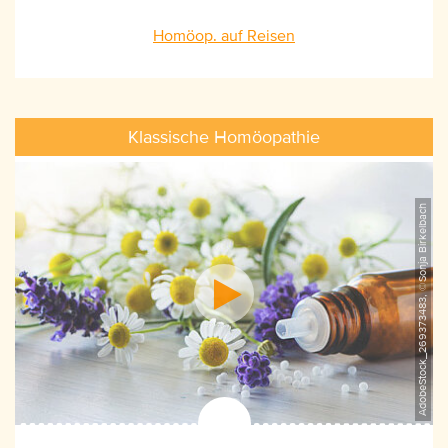
schnell geniessen können.
Homöop. auf Reisen
Klassische Homöopathie
AdobeStock_269373483, ©Sonja Birkelbach