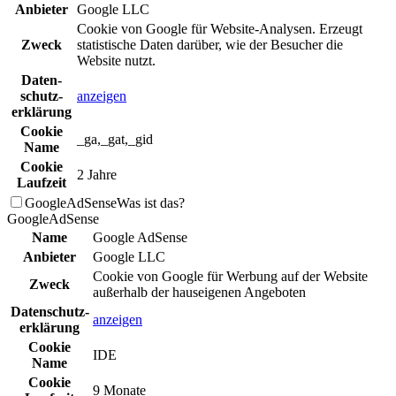
Anbieter
Google LLC
Cookie von Google für Website-Analysen. Erzeugt
Zweck
statistische Daten darüber, wie der Besucher die
Website nutzt.
Daten­
schutz­
anzeigen
erklä­rung
Cookie
_ga,_gat,_gid
Name
Cookie
2 Jahre
Laufzeit
GoogleAdSense
Was ist das?
GoogleAdSense
Name
Google AdSense
Anbieter
Google LLC
Cookie von Google für Werbung auf der Website
Zweck
außerhalb der hauseigenen Angeboten
Daten­schutz­
anzeigen
erklä­rung
Cookie
IDE
Name
Cookie
9 Monate