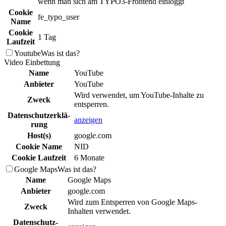
wenn man sich am TYPO3-Frontend einloggt
Cookie
fe_typo_user
Name
Cookie
1 Tag
Laufzeit
Youtube
Was ist das?
Video Einbettung
Name
YouTube
Anbieter
YouTube
Wird verwendet, um YouTube-Inhalte zu
Zweck
entsperren.
Daten­schutz­erklä­
anzeigen
rung
Host(s)
google.com
Cookie Name
NID
Cookie Laufzeit
6 Monate
Google Maps
Was ist das?
Name
Google Maps
Anbieter
google.com
Wird zum Entsperren von Google Maps-
Zweck
Inhalten verwendet.
Daten­schutz­