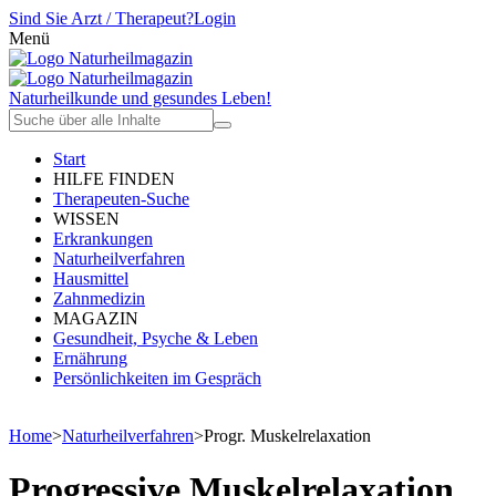
Sind Sie Arzt / Therapeut?
Login
Menü
Naturheilkunde und gesundes Leben!
Start
HILFE FINDEN
Therapeuten-Suche
WISSEN
Erkrankungen
Naturheilverfahren
Hausmittel
Zahnmedizin
MAGAZIN
Gesundheit, Psyche & Leben
Ernährung
Persönlichkeiten im Gespräch
Home
>
Naturheilverfahren
>
Progr. Muskelrelaxation
Progressive Muskelrelaxation