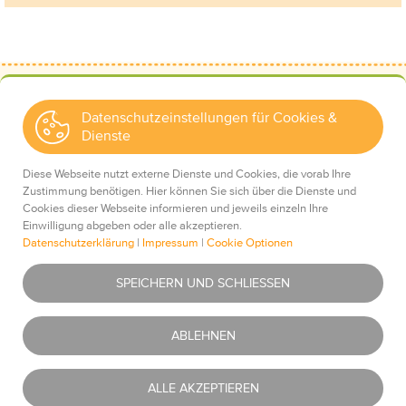
Datenschutzeinstellungen für Cookies &
Dienste
Kontakt
Wir über uns
Diese Webseite nutzt externe Dienste und Cookies, die vorab Ihre
Mediadaten
Zustimmung benötigen. Hier können Sie sich über die Dienste und
Cookies dieser Webseite informieren und jeweils einzeln Ihre
Einwilligung abgeben oder alle akzeptieren.
Datenschutzerklärung
|
Impressum
|
Cookie Optionen
Impressum
Essentiell
Was ist das?
SPEICHERN UND SCHLIESSEN
Datenschutz
AGBs
Youtube
Was ist das?
ABLEHNEN
Haftungsausschluss
Newsletter
Google Maps
Was ist das?
ALLE AKZEPTIEREN