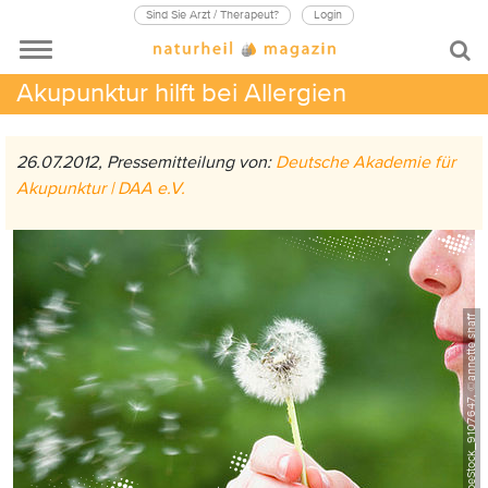
Sind Sie Arzt / Therapeut?
Login
Akupunktur hilft bei Allergien
26.07.2012, Pressemitteilung von:
Deutsche Akademie für
Akupunktur | DAA e.V.
AdobeStock_9107647, ©annette shaff