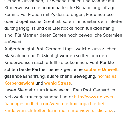
Gerhard zusammen, für welche Frauen und Männer mit
Kinderwunsch die homöopathische Behandlung infrage
kommt: Für Frauen mit Zyklusstörungen, Endometriose
oder idiopathischer Sterilität, sofern mindestens ein Eileiter
durchgängig ist und die Eierstöcke noch funktionsfähig
sind. Für Männer, deren Samen noch bewegliche Spermien
aufweist.
Außerdem gibt Prof. Gerhard Tipps, welche zusätzlichen
Maßnahmen berücksichtigt werden sollten, um den
Kinderwunsch rasch erfüllt zu bekommen.
Fünf Punkte
sollten beide Partner beherzigen: eine
saubere Umwelt
,
gesunde Ernährung
, ausreichend Bewegung
,
normales
Körpergewicht
und
wenig Stress
.
Lesen Sie mehr zum Interview mit Frau Prof. Gerhard im
Netzwerk Frauengesundheit unter
http://www.netzwerk-
frauengesundheit.com/wem-die-homoopathie-bei-
kinderwunsch-helfen-kann-mein-interview-fur-die-ahz/
.