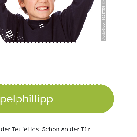
AdobeStock_36287551, ©Markus Bormann
elphillipp
der Teufel los. Schon an der Tür