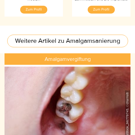
Zum Profil
Zum Profil
Weitere Artikel zu Amalgamsanierung
Amalgamvergiftung
AdobeStock_96779745, ©charnsitr