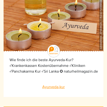
AdobeStock_37568620, ©Racle Fotodesign
Wie finde ich die beste Ayurveda-Kur?
✓Krankenkassen Kostenübernahme ✓Kliniken
✓Panchakarma Kur ✓Sri Lanka ✪ naturheilmagazin.de
Ayurveda-kur