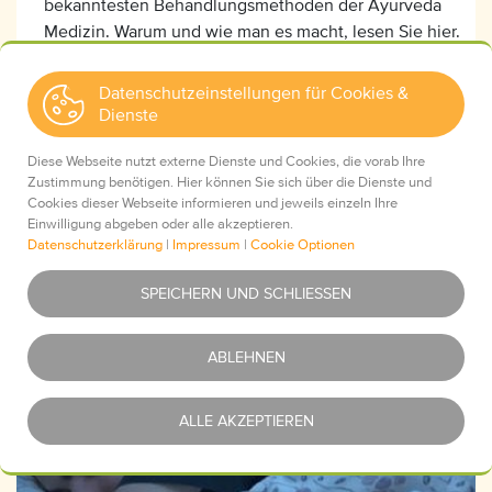
bekanntesten Behandlungsmethoden der Ayurveda
Medizin. Warum und wie man es macht, lesen Sie hier.
Datenschutzeinstellungen für Cookies &
Ayurvedische Heißwasserkur
Dienste
Diese Webseite nutzt externe Dienste und Cookies, die vorab Ihre
Zustimmung benötigen. Hier können Sie sich über die Dienste und
Cookies dieser Webseite informieren und jeweils einzeln Ihre
Ayurveda bei Schlafproblemen
Einwilligung abgeben oder alle akzeptieren.
Datenschutzerklärung
|
Impressum
|
Cookie Optionen
Essentiell
Was ist das?
SPEICHERN UND SCHLIESSEN
Youtube
Was ist das?
ABLEHNEN
Google Maps
Was ist das?
ALLE AKZEPTIEREN
Google Analytics (UA)
Was ist das?