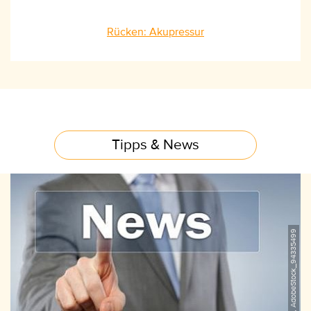
Rücken: Akupressur
Tipps & News
©MK-Photo, AdobeStock_94335499