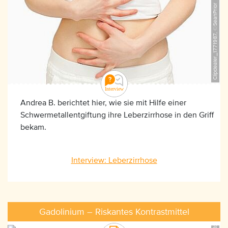
Clipdealer_1771987, ©SeanPrior
Andrea B. berichtet hier, wie sie mit Hilfe einer
Schwermetallentgiftung ihre Leberzirrhose in den Griff
bekam.
iStock_599482716, ©andriano_cz
Interview: Leberzirrhose
Gadolinium – Riskantes Kontrastmittel