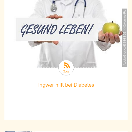
AdobeStock_43698926, ©Coloures-Pic
Ingwer hilft bei Diabetes