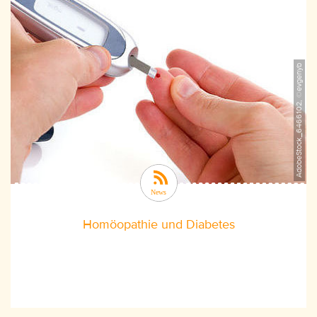
AdobeStock_6466102, ©evgenyb
Homöopathie und Diabetes