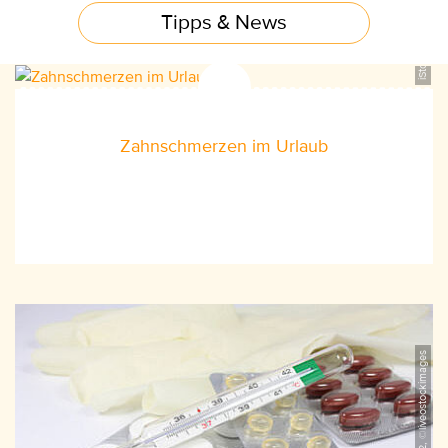
iStock_186858908, ©pictore
Tipps & News
Zahnschmerzen im Urlaub