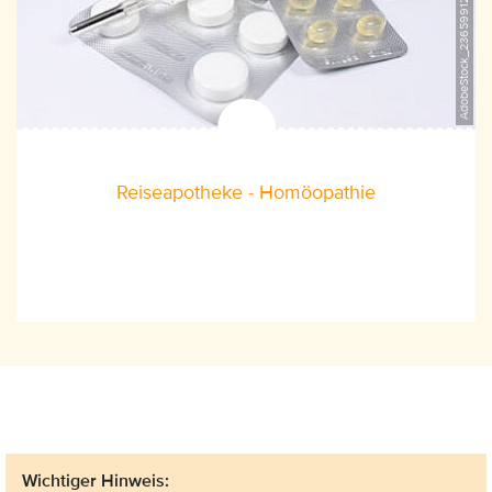
AdobeStock_23659912, ©liveostockimages
Reiseapotheke - Homöopathie
Wichtiger Hinweis: