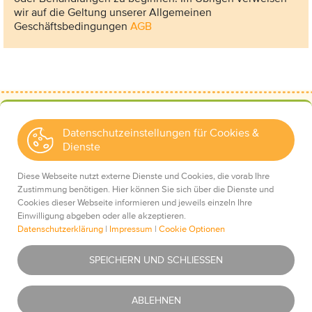
wir auf die Geltung unserer Allgemeinen
Geschäftsbedingungen
AGB
Datenschutzeinstellungen für Cookies &
Dienste
Kontakt
Wir über uns
Diese Webseite nutzt externe Dienste und Cookies, die vorab Ihre
Mediadaten
Zustimmung benötigen. Hier können Sie sich über die Dienste und
Cookies dieser Webseite informieren und jeweils einzeln Ihre
Einwilligung abgeben oder alle akzeptieren.
Datenschutzerklärung
|
Impressum
|
Cookie Optionen
Impressum
Essentiell
Was ist das?
SPEICHERN UND SCHLIESSEN
Datenschutz
AGBs
Youtube
Was ist das?
ABLEHNEN
Haftungsausschluss