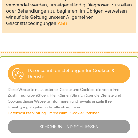
verwendet werden, um eigenständig Diagnosen zu stellen
oder Behandlungen zu beginnen. Im Übrigen verweisen
wir auf die Geltung unserer Allgemeinen
Geschäftsbedingungen
AGB
Datenschutzeinstellungen für Cookies &
Dienste
Kontakt
Wir über uns
Diese Webseite nutzt externe Dienste und Cookies, die vorab Ihre
Mediadaten
Zustimmung benötigen. Hier können Sie sich über die Dienste und
Cookies dieser Webseite informieren und jeweils einzeln Ihre
Einwilligung abgeben oder alle akzeptieren.
Datenschutzerklärung
|
Impressum
|
Cookie Optionen
Impressum
Essentiell
Was ist das?
SPEICHERN UND SCHLIESSEN
Datenschutz
AGBs