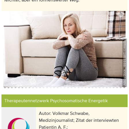
leichter, aber ein lohnenswerter Weg.
AdobeStock_189988817, ©missty
Anzeige:
Therapeutennetzwerk Psychosomatische Energetik
Autor: Volkmar Schwabe,
Medizinjournalist; Zitat der interviewten
Patientin A. F.: