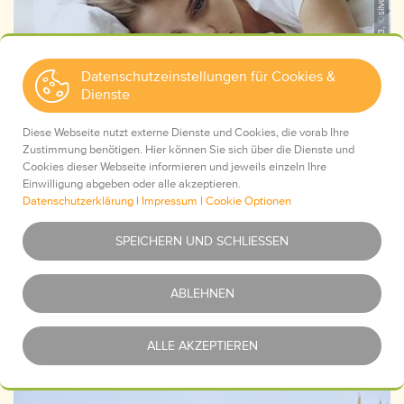
AdobeStock_185375363, ©silverkblack
Datenschutzeinstellungen für Cookies &
Dienste
Diese Webseite nutzt externe Dienste und Cookies, die vorab Ihre
Zustimmung benötigen. Hier können Sie sich über die Dienste und
Cookies dieser Webseite informieren und jeweils einzeln Ihre
Am Anfang Antriebsschwäche, Rückzug und Angst vor
Einwilligung abgeben oder alle akzeptieren.
dem Alleinsein. Hilfe fand ich in der
Datenschutzerklärung
|
Impressum
|
Cookie Optionen
Psychosomatischen Energetik (PSE) –
Erfahrungsbericht von Nicole B.
Essentiell
Was ist das?
SPEICHERN UND SCHLIESSEN
Mein Weg aus der Depression
Youtube
Was ist das?
ABLEHNEN
Google Maps
Was ist das?
ALLE AKZEPTIEREN
Google Analytics (UA)
Was ist das?