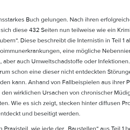
sensstarkes Buch gelungen. Nach ihren erfolgrei
sich diese 432 Seiten nun teilweise wie ein Kri
bern“. Diese beschreibt die Internistin in Teil 1
oimmunerkrankungen, eine mögliche Nebennie
 aber auch Umweltschadstoffe oder Infektionen. Si
arum schon eine dieser nicht entdeckten Störun
den kann. Anhand von Fallbeispielen aus ihrer P
h den wirklichen Ursachen von chronischer Müdig
en. Wie es sich zeigt, stecken hinter diffusen P
ntdeckt und beseitigt werden.
en Praxisteil, wie jede der „Baustellen“ aus Teil 