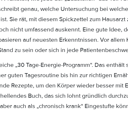
 schreibt genau, welche Untersuchung bei welch
ist. Sie rät, mit diesem Spickzettel zum Hausarzt z
ch nicht umfassend auskennt. Eine gute Idee, de
sieren auf neuesten Erkenntnissen. Vor allem 
tand zu sein oder sich in jede Patientenbeschwe
greiche „30 Tage-Energie-Programm“. Das enthält
er guten Tagesroutine bis hin zur richtigen Ernäh
nde Rezepte, um den Körper wieder besser mit E
rhellendes Buch, das sich lohnt gründlich durch
ber auch als „chronisch krank“ Eingestufte könn