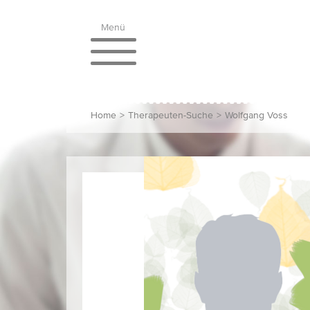
Menü
Home
>
Therapeuten-Suche
>
Wolfgang Voss