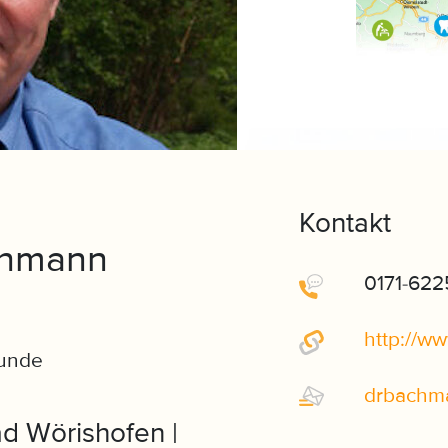
Kontakt
chmann
0171-622
http://w
kunde
drbachm
d Wörishofen |