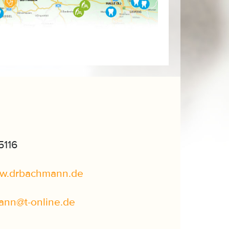
5116
ww.drbachmann.de
ann
@
t-online
.
de