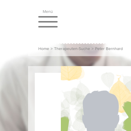
Menü
Home
>
Therapeuten-Suche
>
Peter Bernhard