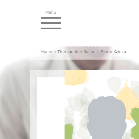
Menü
Home
>
Therapeuten-Suche
>
Pedro Kaluza