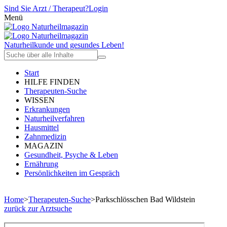
Sind Sie Arzt / Therapeut?
Login
Menü
Naturheilkunde und gesundes Leben!
Start
HILFE FINDEN
Therapeuten-Suche
WISSEN
Erkrankungen
Naturheilverfahren
Hausmittel
Zahnmedizin
MAGAZIN
Gesundheit, Psyche & Leben
Ernährung
Persönlichkeiten im Gespräch
Home
>
Therapeuten-Suche
>
Parkschlösschen Bad Wildstein
zurück zur Arztsuche