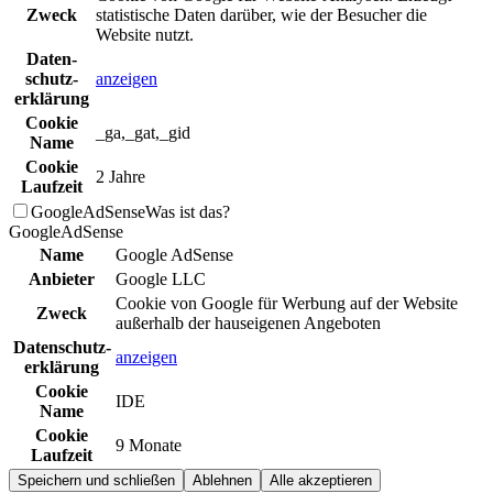
Zweck
statistische Daten darüber, wie der Besucher die
Website nutzt.
Daten­
schutz­
anzeigen
erklä­rung
Cookie
_ga,_gat,_gid
Name
Cookie
2 Jahre
Laufzeit
GoogleAdSense
Was ist das?
GoogleAdSense
Name
Google AdSense
Anbieter
Google LLC
Cookie von Google für Werbung auf der Website
Zweck
außerhalb der hauseigenen Angeboten
Daten­schutz­
anzeigen
erklä­rung
Cookie
IDE
Name
Cookie
9 Monate
Laufzeit
Speichern und schließen
Ablehnen
Alle akzeptieren