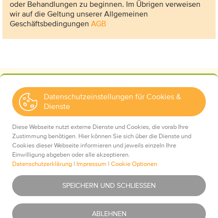
oder Behandlungen zu beginnen. Im Übrigen verweisen
wir auf die Geltung unserer Allgemeinen
Geschäftsbedingungen
AGB
Datenschutzeinstellungen für Cookies &
Dienste
Kontakt
Wir über uns
Diese Webseite nutzt externe Dienste und Cookies, die vorab Ihre
Mediadaten
Zustimmung benötigen. Hier können Sie sich über die Dienste und
Cookies dieser Webseite informieren und jeweils einzeln Ihre
Einwilligung abgeben oder alle akzeptieren.
Datenschutzerklärung
|
Impressum
|
Cookie Optionen
Impressum
Essentiell
Was ist das?
SPEICHERN UND SCHLIESSEN
Datenschutz
AGBs
Youtube
Was ist das?
ABLEHNEN
Haftungsausschluss