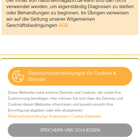
Der Inhalt von naturheilmagazin.de kann und darf nicht
verwendet werden, um eigenständig Diagnosen zu stellen
oder Behandlungen zu beginnen. Im Übrigen verweisen
wir auf die Geltung unserer Allgemeinen
Geschäftsbedingungen
AGB
Datenschutzeinstellungen für Cookies &
Dienste
Kontakt
Wir über uns
Diese Webseite nutzt externe Dienste und Cookies, die vorab Ihre
Mediadaten
Zustimmung benötigen. Hier können Sie sich über die Dienste und
Cookies dieser Webseite informieren und jeweils einzeln Ihre
Einwilligung abgeben oder alle akzeptieren.
Datenschutzerklärung
|
Impressum
|
Cookie Optionen
Impressum
Essentiell
Was ist das?
SPEICHERN UND SCHLIESSEN
Datenschutz