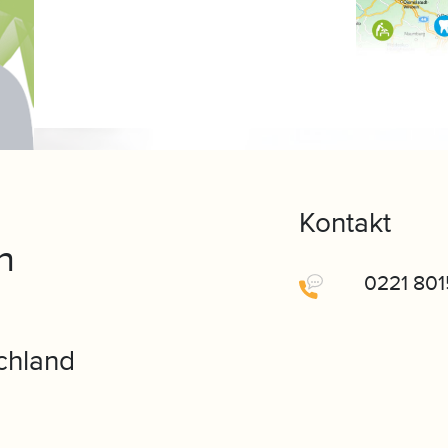
Kontakt
h
0221 80
chland