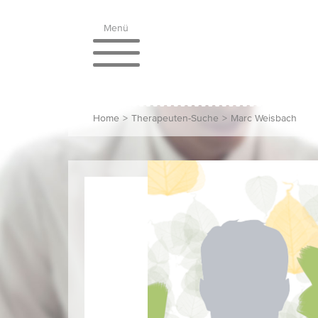
Menü
Home
>
Therapeuten-Suche
>
Marc Weisbach