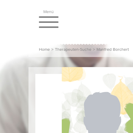
Menü
Home
>
Therapeuten-Suche
>
Manfred Borchert