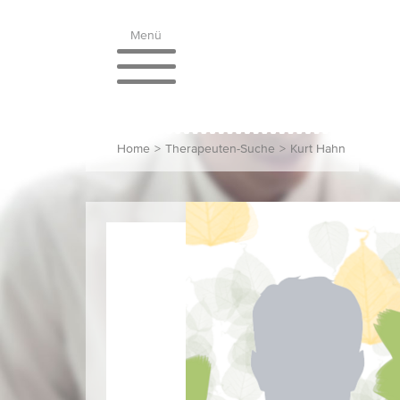
Menü
Home
>
Therapeuten-Suche
>
Kurt Hahn