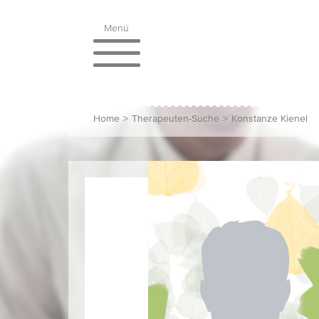
Menü
Home
>
Therapeuten-Suche
>
Konstanze Kienel