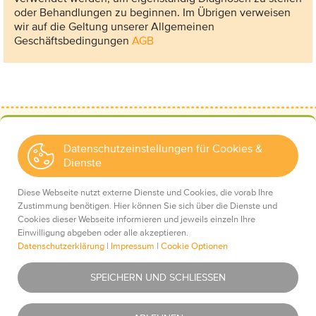
oder Behandlungen zu beginnen. Im Übrigen verweisen
wir auf die Geltung unserer Allgemeinen
Geschäftsbedingungen
AGB
Datenschutzeinstellungen für Cookies &
Dienste
Kontakt
Wir über uns
Diese Webseite nutzt externe Dienste und Cookies, die vorab Ihre
Mediadaten
Zustimmung benötigen. Hier können Sie sich über die Dienste und
Cookies dieser Webseite informieren und jeweils einzeln Ihre
Einwilligung abgeben oder alle akzeptieren.
Datenschutzerklärung
|
Impressum
|
Cookie Optionen
Impressum
Essentiell
Was ist das?
SPEICHERN UND SCHLIESSEN
Datenschutz
AGBs
Youtube
Was ist das?