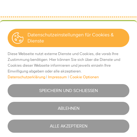
Datenschutzeinstellungen für Cookies &
Dienste
Kontakt
Wir über uns
Diese Webseite nutzt externe Dienste und Cookies, die vorab Ihre
Mediadaten
Zustimmung benötigen. Hier können Sie sich über die Dienste und
Cookies dieser Webseite informieren und jeweils einzeln Ihre
Einwilligung abgeben oder alle akzeptieren.
Datenschutzerklärung
|
Impressum
|
Cookie Optionen
Impressum
Essentiell
Was ist das?
SPEICHERN UND SCHLIESSEN
Datenschutz
AGBs
Youtube
Was ist das?
ABLEHNEN
Haftungsausschluss
Newsletter
Google Maps
Was ist das?
ALLE AKZEPTIEREN