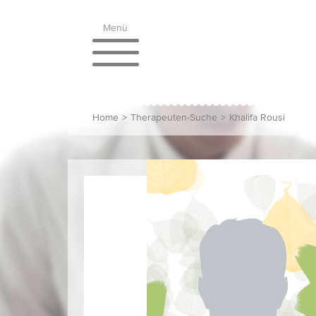
Menü
Home
>
Therapeuten-Suche
>
Khalifa Rousi