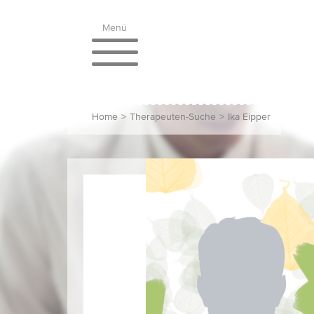
Menü
Home
>
Therapeuten-Suche
>
Ika Eipper