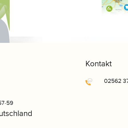
Kontakt
02562 3
57-59
utschland