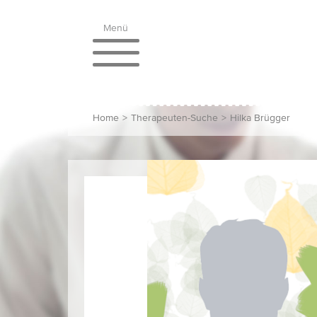
Menü
Home
>
Therapeuten-Suche
>
Hilka Brügger