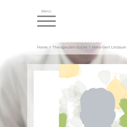
Menü
Home
>
Therapeuten-Suche
>
Hans-Gert Lindauer