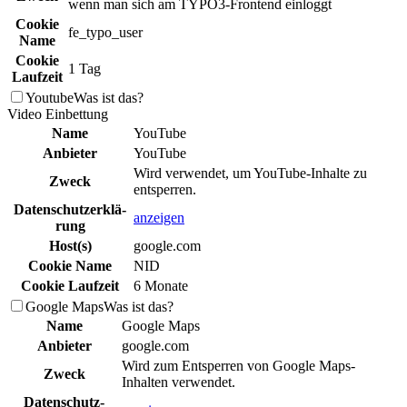
wenn man sich am TYPO3-Frontend einloggt
Cookie
fe_typo_user
Name
Cookie
1 Tag
Laufzeit
Youtube
Was ist das?
Video Einbettung
Name
YouTube
Anbieter
YouTube
Wird verwendet, um YouTube-Inhalte zu
Zweck
entsperren.
Daten­schutz­erklä­
anzeigen
rung
Host(s)
google.com
Cookie Name
NID
Cookie Laufzeit
6 Monate
Google Maps
Was ist das?
Name
Google Maps
Anbieter
google.com
Wird zum Entsperren von Google Maps-
Zweck
Inhalten verwendet.
Daten­schutz­