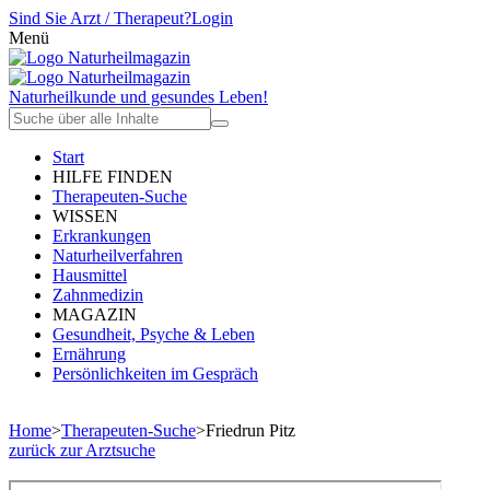
Sind Sie Arzt / Therapeut?
Login
Menü
Naturheilkunde und gesundes Leben!
Start
HILFE FINDEN
Therapeuten-Suche
WISSEN
Erkrankungen
Naturheilverfahren
Hausmittel
Zahnmedizin
MAGAZIN
Gesundheit, Psyche & Leben
Ernährung
Persönlichkeiten im Gespräch
Home
>
Therapeuten-Suche
>
Friedrun Pitz
zurück zur Arztsuche